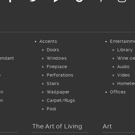
Accents
Entertainm
Doors
Library
endant
Windows
Wine ce
Fireplace
Audio
p
Perforations
Video
Stairs
Homete
rn
Wallpaper
Offices
rn
Carpet/Rugs
Pool
The Art of Living
Art