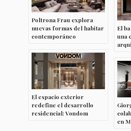
Poltrona Frau explora
nuevas formas del habitar
El b
contemporáneo
una 
arqu
El espacio exterior
redefine el desarrollo
Gior
residencial: Vondom
cola
en M