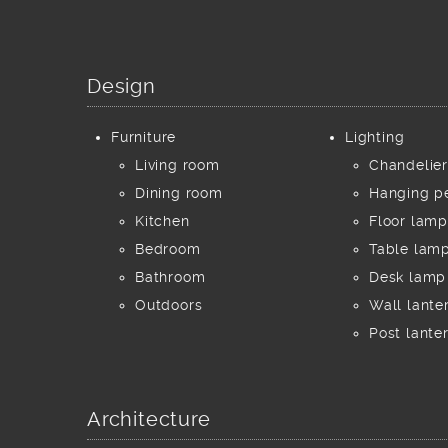
Design
Furniture
Lighting
Living room
Chandelier
Dining room
Hanging p
Kitchen
Floor lamp
Bedroom
Table lam
Bathroom
Desk lamp
Outdoors
Wall lante
Post lante
Architecture