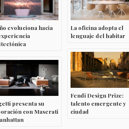
año evoluciona hacia
La oficina adopta el
experiencia
lenguaje del habitar
itectónica
Fendi Design Prize:
getti presenta su
talento emergente y
boración con Maserati
ciudad
anhattan