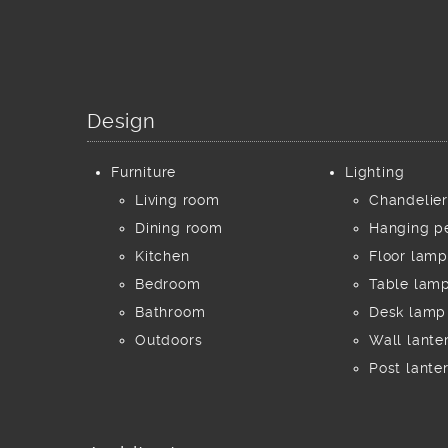
Design
Furniture
Lighting
Living room
Chandelier
Dining room
Hanging p
Kitchen
Floor lamp
Bedroom
Table lam
Bathroom
Desk lamp
Outdoors
Wall lante
Post lante