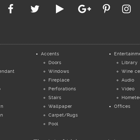
Accents
Entertainm
Doors
Library
endant
Windows
Wine ce
Fireplace
Audio
p
Perforations
Video
Stairs
Homete
rn
Wallpaper
Offices
rn
Carpet/Rugs
Pool