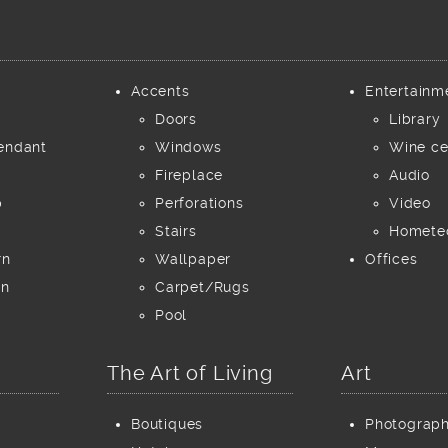
Accents
Entertainm
Doors
Library
endant
Windows
Wine ce
Fireplace
Audio
p
Perforations
Video
Stairs
Homete
rn
Wallpaper
Offices
rn
Carpet/Rugs
Pool
The Art of Living
Art
Boutiques
Photograp