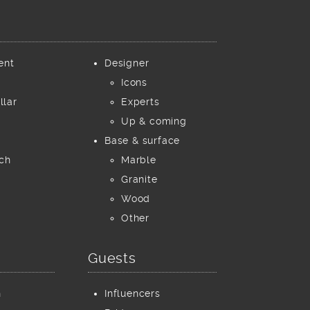
ent
Designer
Icons
llar
Experts
Up & coming
Base & surface
ch
Marble
Granite
Wood
Other
Guests
h
Influencers