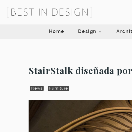
Home
Design
Archi
StairStalk diseñada po
News
Furniture