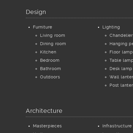
Design
Furniture
Lighting
Living room
Chandelier
Dining room
Hanging p
Kitchen
Floor lamp
Bedroom
Table lam
Bathroom
Desk lamp
Outdoors
Wall lante
Post lante
Architecture
Masterpieces
Infrastructure