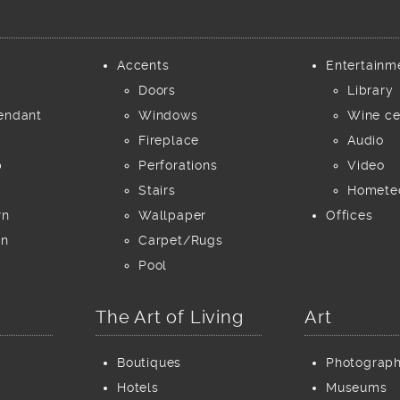
Accents
Entertainm
Doors
Library
endant
Windows
Wine ce
Fireplace
Audio
p
Perforations
Video
Stairs
Homete
rn
Wallpaper
Offices
rn
Carpet/Rugs
Pool
The Art of Living
Art
Boutiques
Photograp
Hotels
Museums