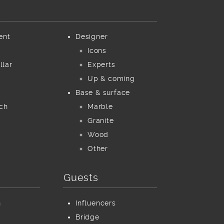
ent
Designer
Icons
llar
Experts
Up & coming
Base & surface
ch
Marble
Granite
Wood
Other
Guests
h
Influencers
Bridge